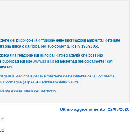
izione del pubblico e la diffusione delle informazioni ambientali detenute
rsona fisica o giuridica per suo conto” (D.lgs n. 195/2005).
bblica una relazione sui principali dati ed attività che possono
 pubblicati sul sito
www.izsler.it
ed aggiornati periodicamente i dati
ssina M1.
l’Agenzia Regionale per la Protezione dell’Ambiente della Lombardia
,
milia Romagna (Arpae)
e il
Ministero della Salute
.
iente e della Tutela del Territorio
.
Ultimo aggiornamento: 22/05/2026
LE
LE