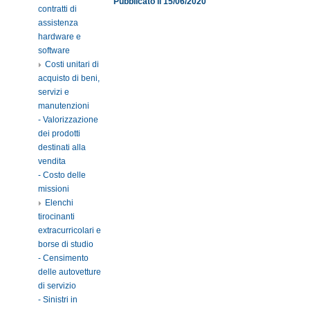
Pubblicato il 15/06/2020
contratti di
assistenza
hardware e
software
Costi unitari di
acquisto di beni,
servizi e
manutenzioni
- Valorizzazione
dei prodotti
destinati alla
vendita
- Costo delle
missioni
Elenchi
tirocinanti
extracurricolari e
borse di studio
- Censimento
delle autovetture
di servizio
- Sinistri in