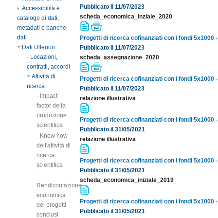
Pubblicato il 11/07/2023
Accessibilità e
scheda_economica_inziale_2020
catalogo di dati,
metadati e banche
dati
Progetti di ricerca cofinanziati con i fondi 5x1000
Dati Ulteriori
Pubblicato il 11/07/2023
- Locazioni,
scheda_assegnazione_2020
contratti, accordi
Attività di
Progetti di ricerca cofinanziati con i fondi 5x1000
ricerca
Pubblicato il 11/07/2023
- Impact
relazione illustrativa
factor della
produzione
Progetti di ricerca cofinanziati con i fondi 5x100
scientifica
Pubblicato il 31/05/2021
- Know how
relazione illustrativa
dell'attività di
ricerca
Progetti di ricerca cofinanziati con i fondi 5x100
scientifica
Pubblicato il 31/05/2021
-
scheda_economica_iniziale_2019
Rendicontazione
economica
Progetti di ricerca cofinanziati con i fondi 5x100
dei progetti
Pubblicato il 31/05/2021
conclusi