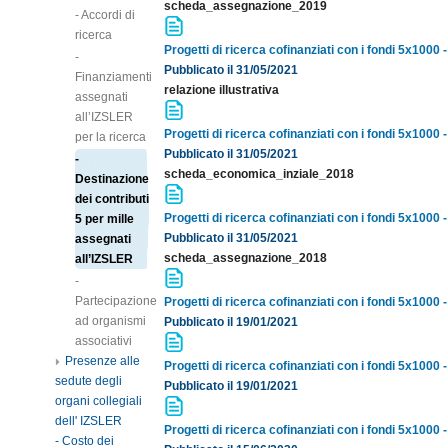
scheda_assegnazione_2019
- Accordi di
ricerca
Progetti di ricerca cofinanziati con i fondi 5x100
-
Pubblicato il 31/05/2021
Finanziamenti
relazione illustrativa
assegnati
all’IZSLER
Progetti di ricerca cofinanziati con i fondi 5x100
per la ricerca
Pubblicato il 31/05/2021
-
scheda_economica_inziale_2018
Destinazione
dei contributi
Progetti di ricerca cofinanziati con i fondi 5x100
5 per mille
Pubblicato il 31/05/2021
assegnati
scheda_assegnazione_2018
all’IZSLER
-
Partecipazione
Progetti di ricerca cofinanziati con i fondi 5x1000
ad organismi
Pubblicato il 19/01/2021
associativi
Presenze alle
Progetti di ricerca cofinanziati con i fondi 5x1000
sedute degli
Pubblicato il 19/01/2021
organi collegiali
dell' IZSLER
Progetti di ricerca cofinanziati con i fondi 5x1000
- Costo dei