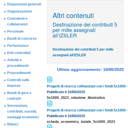
Disposizioni generali
Organizzazione
Altri contenuti
Consulenti e
Destinazione dei contributi 5
collaboratori
per mille assegnati
Personale
all’IZSLER
Bandi di concorso
Performance
Destinazione dei contributi 5 per mille
Enti controllati
assegnati all’IZSLER
Attività e
procedimenti
Ultimo aggiornamento: 10/06/2025
Provvedimenti
Controlli sulle
imprese
Progetti di ricerca cofinanziati con i fondi 5x1000
Pubblicato il 10/06/2025
Bandi di gara e
5x1000_2023_relazione_illustrativa
contratti
Sovvenzioni,
Progetti di ricerca cofinanziati con i fondi 5x1000
contributi, sussidi,
Pubblicato il 10/06/2025
vantaggi economici
scheda_economica_inziale_5x1000_2023
Bilanci