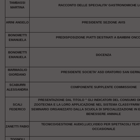
TAMBASSI
RACCONTO DELLE SPECIALITA' GASTRONOMICHE L
MARTINA
ARINI ANGELO
PRESIDENTE SEZIONE AVIS
BONOMETTI
PREDISPOSIZIONE PIATTI DESTINATI A BAMBINI ONC
EMANUELA
BONOMETTI
DOCENZA
EMANUELA
MARMAGLIO
PRESIDENTE SOCIETA' ASD ORATORIO SAN GER
GIORDANO
SCABURRI
COMPONENTE SUPPLENTE COMMISSIONE
ALESSANDRA
PRESENTAZIONE DAL TITOLO " GLI INDICATORI DEL CONSUMO DI
SCALI
ZOOTECNIA E LA LORO APPLICAZIONE NEL SISTEMA CLASSYFARM "
FEDERICO
SEMINARIO ORGANIZZATO DALLA SCUOLA DI SPECIALIZZAZIONE IN 
BENESSERE ANIMALE
TECNICO/GESTIONE AUDIO,LUCI,VIDEO PER SPETTACOLI TEAT
ZANETTI FABIO
OCCASIONALE
TOGNOLI