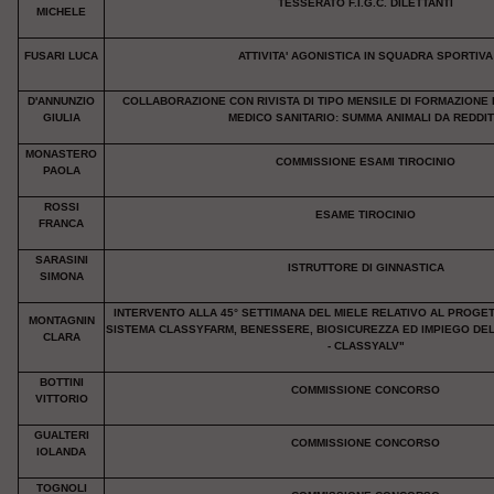
TESSERATO F.I.G.C. DILETTANTI
MICHELE
FUSARI LUCA
ATTIVITA' AGONISTICA IN SQUADRA SPORTIVA
D'ANNUNZIO
COLLABORAZIONE CON RIVISTA DI TIPO MENSILE DI FORMAZIONE
GIULIA
MEDICO SANITARIO: SUMMA ANIMALI DA REDDI
MONASTERO
COMMISSIONE ESAMI TIROCINIO
PAOLA
ROSSI
ESAME TIROCINIO
FRANCA
SARASINI
ISTRUTTORE DI GINNASTICA
SIMONA
INTERVENTO ALLA 45° SETTIMANA DEL MIELE RELATIVO AL PROGE
MONTAGNIN
SISTEMA CLASSYFARM, BENESSERE, BIOSICUREZZA ED IMPIEGO DEL
CLARA
- CLASSYALV"
BOTTINI
COMMISSIONE CONCORSO
VITTORIO
GUALTERI
COMMISSIONE CONCORSO
IOLANDA
TOGNOLI