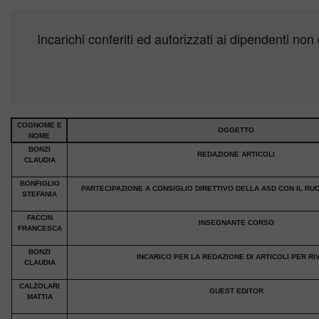
Incarichi conferiti ed autorizzati ai dipendenti no
COGNOME E
OGGETTO
NOME
BONZI
REDAZIONE ARTICOLI
CLAUDIA
BONFIGLIO
PARTECIPAZIONE A CONSIGLIO DIRETTIVO DELLA ASD CON IL RU
STEFANIA
FACCIN
INSEGNANTE CORSO
FRANCESCA
BONZI
INCARICO PER LA REDAZIONE DI ARTICOLI PER RI
CLAUDIA
CALZOLARI
GUEST EDITOR
MATTIA