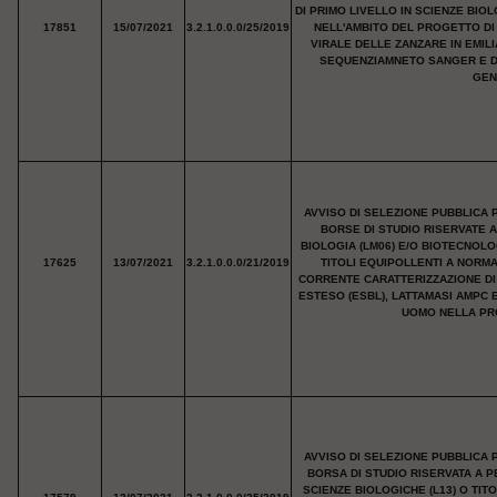
DI PRIMO LIVELLO IN SCIENZE BIOL
17851
15/07/2021
3.2.1.0.0.0/25/2019
NELL'AMBITO DEL PROGETTO DI
VIRALE DELLE ZANZARE IN EMIL
SEQUENZIAMNETO SANGER E D
GEN
AVVISO DI SELEZIONE PUBBLICA 
BORSE DI STUDIO RISERVATE 
BIOLOGIA (LM06) E/O BIOTECNOLO
17625
13/07/2021
3.2.1.0.0.0/21/2019
TITOLI EQUIPOLLENTI A NORM
CORRENTE CARATTERIZZAZIONE DI
ESTESO (ESBL), LATTAMASI AMPC 
UOMO NELLA PRO
AVVISO DI SELEZIONE PUBBLICA 
BORSA DI STUDIO RISERVATA A P
SCIENZE BIOLOGICHE (L13) O TIT