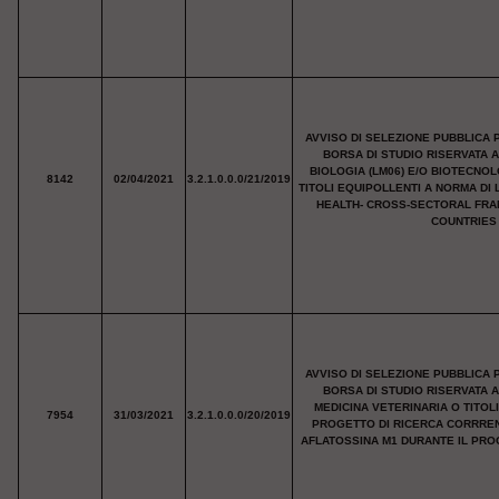
AVVISO DI SELEZIONE PUBBLICA 
BORSA DI STUDIO RISERVATA 
BIOLOGIA (LM06) E/O BIOTECNO
8142
02/04/2021
3.2.1.0.0.0/21/2019
TITOLI EQUIPOLLENTI A NORMA D
HEALTH- CROSS-SECTORAL FR
COUNTRIES 
AVVISO DI SELEZIONE PUBBLICA 
BORSA DI STUDIO RISERVATA 
MEDICINA VETERINARIA O TITOL
7954
31/03/2021
3.2.1.0.0.0/20/2019
PROGETTO DI RICERCA CORRRENT
AFLATOSSINA M1 DURANTE IL PROC