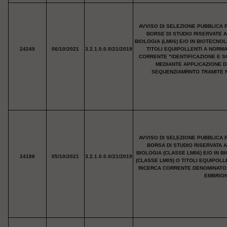
AVVISO DI SELEZIONE PUBBLICA 
BORSE DI STUDIO RISERVATE 
BIOLOGIA (LM06) E/O IN BIOTECNO
24249
06/10/2021
3.2.1.0.0.0/21/2019
TITOLI EQUIPOLLENTI A NORM
CORRENTE "IDENTIFICAZIONE E S
MEDIANTE APPLICAZIONE 
SEQUENZIAMRNTO TRAMITE N
AVVISO DI SELEZIONE PUBBLICA 
BORSA DI STUDIO RISERVATA 
BIOLOGIA (CLASSE LM06) E/O IN 
24188
05/10/2021
3.2.1.0.0.0/21/2019
(CLASSE LM09) O TITOLI EQUIPOL
RICERCA CORRENTE DENOMINATO "
EMBRION