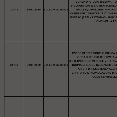
BORSA DI STUDIO RISERVATA 
BIOLOGIA (LM06) E/O BIOTECNOLO
24848
30/11/2020
3.2.1.0.0.0/21/2019
TITOLI EQUIPOLLENTI A NORM
CORRENTE CARATTERIZZAZIONE DI
ESTESO (ESBL), LATTAMASI AMPC 
UOMO NELLA PRO
AVVISO DI SELEZIONE PUBBLICA 
BORSA DI STUDIO RISERVATA 
BIOTECNOLOGIE MEDICHE VETERINAR
24786
30/11/2020
3.2.1.0.0.0/23/2019
NORMA DI LEGGE NELL'AMBITO D
FATTORI DI RESISTENZA AGLI 
TERRITORIO E INDIVIDUAZIONE DI 
COME SENTINELLE