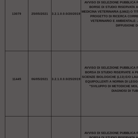
AVVISO DI SELEZIONE PUBBLICA 
BORSE DI STUDIO RISERVATA 
MEDICINA VETERINARIA (LM42) O T
13079
25/05/2021
3.2.1.0.0.0/20/2019
PROGETTO DI RICERCA CORRE
VETERINARIO E AMBIENTALE:
DIFFUSIONE D
AVVISO DI SELEZIONE PUBBLICA 
BORSA DI STUDIO RISERVATE A P
SCIENZE BIOLOGICHE (L13) E/O LAU
11445
06/05/2021
3.2.1.0.0.0/25/2019
EQUIPOLLENTI A NORMA DI LEGG
"SVILUPPO DI METODICHE MOL
DIAGNOSI DI TU
AVVISO DI SELEZIONE PUBBLICA 
BORSA DI STUDIO RISERVATA 