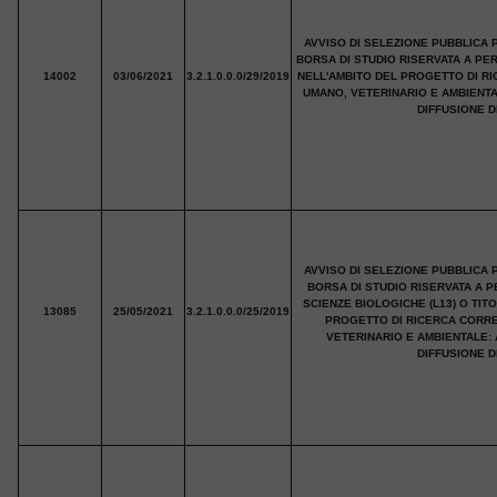
AVVISO DI SELEZIONE PUBBLICA 
BORSA DI STUDIO RISERVATA A PE
14002
03/06/2021
3.2.1.0.0.0/29/2019
NELL'AMBITO DEL PROGETTO DI R
UMANO, VETERINARIO E AMBIENT
DIFFUSIONE D
AVVISO DI SELEZIONE PUBBLICA 
BORSA DI STUDIO RISERVATA A P
SCIENZE BIOLOGICHE (L13) O TIT
13085
25/05/2021
3.2.1.0.0.0/25/2019
PROGETTO DI RICERCA CORRE
VETERINARIO E AMBIENTALE:
DIFFUSIONE D