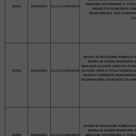
MEDICINA VETERINARIA O TITOL
11015
03/05/2021
3.2.1.0.0.0/20/2019
PROGETTO DI RICERCA COR
BIOSICUREZZA, USO CONSAP
CL
AVVISO DI SELEZIONE PUBBLICA 
BORSA DI STUDIO RISERVATA 
BIOLOGIA (CLASSE LM06) E/O IN 
10792
29/04/2021
3.2.1.0.0.0/21/2019
(CLASSE LM09) O TITOLI EQUIPOL
RICERCA CORRENTE DENOMINATO "
RESPIRATORIE SOSTENUTE DA VIRU
AVVISO DI SELEZIONE PUBBLICA 
BORSA DI STUDIO RISERVATA 
10789
29/04/2021
3.2.1.0.0.0/20/2019
MEDICINA VETERINARIA O TITOL