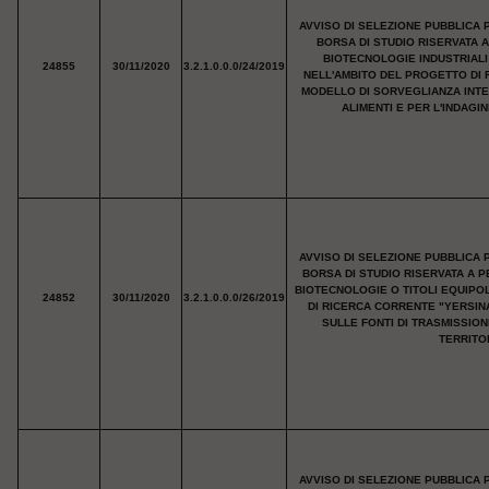
AVVISO DI SELEZIONE PUBBLICA 
BORSA DI STUDIO RISERVATA 
BIOTECNOLOGIE INDUSTRIALI 
24855
30/11/2020
3.2.1.0.0.0/24/2019
NELL'AMBITO DEL PROGETTO DI 
MODELLO DI SORVEGLIANZA INTE
ALIMENTI E PER L'INDAGI
AVVISO DI SELEZIONE PUBBLICA 
BORSA DI STUDIO RISERVATA A P
BIOTECNOLOGIE O TITOLI EQUIPO
24852
30/11/2020
3.2.1.0.0.0/26/2019
DI RICERCA CORRENTE "YERSIN
SULLE FONTI DI TRASMISSION
TERRITO
AVVISO DI SELEZIONE PUBBLICA 