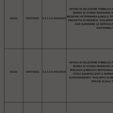
AVVISO DI SELEZIONE PUBBLICA 
BORSA DI STUDIO RISERVATA 
MEDICINA VETERINARIA (LM42) O T
18142
19/07/2021
3.2.1.0.0.0/20/2019
PROGETTO DI RICERCA "SVILUPPO 
PER SUPERARE LE DIFFICOLT
SOSTENIBILI
AVVISO DI SELEZIONE PUBBLICA 
BORSA DI STUDIO RISERVATA 
BIOLOGIA (LM06) E/O BIOTECNO
18141
19/07/2021
3.2.1.0.0.0/21/2019
TITOLI EQUIPOLLENTI A NORM
AUTOFINANZIATO "SVILUPPO DI M
SPECIE ALGALI 