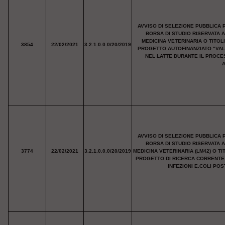
AVVISO DI SELEZIONE PUBBLICA 
BORSA DI STUDIO RISERVATA 
MEDICINA VETERINARIA O TITOL
3854
22/02/2021
3.2.1.0.0.0/20/2019
PROGETTO AUTOFINANZIATO "VALU
NEL LATTE DURANTE IL PROCE
A
AVVISO DI SELEZIONE PUBBLICA 
BORSA DI STUDIO RISERVATA 
3774
22/02/2021
3.2.1.0.0.0/20/2019
MEDICINA VETERINARIA (LM42) O T
PROGETTO DI RICERCA CORRENTE 
INFEZIONI E.COLI PO