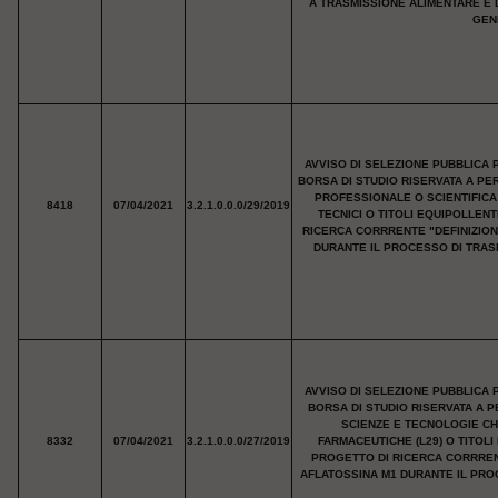
A TRASMISSIONE ALIMENTARE E 
GEN
AVVISO DI SELEZIONE PUBBLICA 
BORSA DI STUDIO RISERVATA A PER
PROFESSIONALE O SCIENTIFICA A
8418
07/04/2021
3.2.1.0.0.0/29/2019
TECNICI O TITOLI EQUIPOLLEN
RICERCA CORRRENTE "DEFINIZION
DURANTE IL PROCESSO DI TRAS
AVVISO DI SELEZIONE PUBBLICA 
BORSA DI STUDIO RISERVATA A P
SCIENZE E TECNOLOGIE CHI
8332
07/04/2021
3.2.1.0.0.0/27/2019
FARMACEUTICHE (L29) O TITOL
PROGETTO DI RICERCA CORRRENT
AFLATOSSINA M1 DURANTE IL PROC