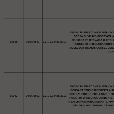
AVVISO DI SELEZIONE PUBBLICA 
BORSA DI STUDIO RISERVATA 
MEDICINA VETERINARIA O TITOL
16605
30/06/2021
3.2.1.0.0.0/20/2019
PROGETTO DI RICERCA CORRRE
MOLLUSCHI BIVALVI, CONSEGUENZ
CONS
AVVISO DI SELEZIONE PUBBLICA 
BORSA DI STUDIO RISERVATA A P
SCIENZE BIOLOGICHE (L13) O TIT
16602
30/06/2021
3.2.1.0.0.0/25/2019
PROGETTO DI RICERCA CORRENTE "
IN EMILIA ROMAGNA MEDIANTE AP
DEL SEQUENZIAMRNTO TRAMITE