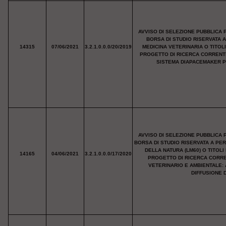
AVVISO DI SELEZIONE PUBBLICA 
BORSA DI STUDIO RISERVATA 
14315
07/06/2021
3.2.1.0.0.0/20/2019
MEDICINA VETERINARIA O TITOL
PROGETTO DI RICERCA CORRENTE
SISTEMA DIAPACEMAKER PE
AVVISO DI SELEZIONE PUBBLICA 
BORSA DI STUDIO RISERVATA A PE
DELLA NATURA (LM60) O TITOL
14165
04/06/2021
3.2.1.0.0.0/17/2020
PROGETTO DI RICERCA CORRE
VETERINARIO E AMBIENTALE:
DIFFUSIONE D