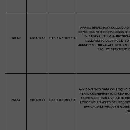
AVVISO RINVIO DATA COLLOQUIO 
CONFERIMENTO DI UNA BORSA DI 
DI PRIMO LIVELLO IN BIOTEC
26196
16/12/2020
3.2.1.0.0.0/26/2019
NELL'AMBITO DEL PROGETTO 
APPROCCIO ONE-HEALT: INDAGINE 
ISOLATI PERVENUTI 
AVVISO RINVIO DATA COLLOQUIO 
PER IL CONFERIMENTO DI UNA BO
LAUREA DI PRIMO LIVELLO IN BI
25474
08/12/2020
3.2.1.0.0.0/26/2019
LEGGE NELL'AMBITO DEL PROGET
EFFICACIA DI PRODOTTI ACARICI
R