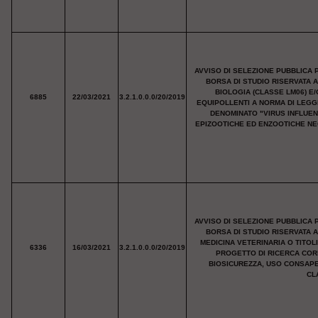
AVVISO DI SELEZIONE PUBBLICA 
BORSA DI STUDIO RISERVATA 
BIOLOGIA (CLASSE LM06) E/
6885
22/03/2021
3.2.1.0.0.0/20/2019
EQUIPOLLENTI A NORMA DI LEGG
DENOMINATO "VIRUS INFLUENZ
EPIZOOTICHE ED ENZOOTICHE NEG
AVVISO DI SELEZIONE PUBBLICA 
BORSA DI STUDIO RISERVATA 
MEDICINA VETERINARIA O TITOL
6336
16/03/2021
3.2.1.0.0.0/20/2019
PROGETTO DI RICERCA COR
BIOSICUREZZA, USO CONSAP
CL