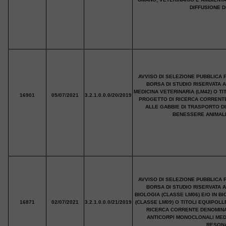
DIFFUSIONE D
AVVISO DI SELEZIONE PUBBLICA 
BORSA DI STUDIO RISERVATA 
MEDICINA VETERINARIA (LM42) O T
16901
05/07/2021
3.2.1.0.0.0/20/2019
PROGETTO DI RICERCA CORRENTE 
ALLE GABBIE DI TRASPORTO D
BENESSERE ANIMALE
AVVISO DI SELEZIONE PUBBLICA 
BORSA DI STUDIO RISERVATA 
BIOLOGIA (CLASSE LM06) E/O IN 
16871
02/07/2021
3.2.1.0.0.0/21/2019
(CLASSE LM09) O TITOLI EQUIPOL
RICERCA CORRENTE DENOMINAT
ANTICORPI MONOCLONALI MED
RESONA