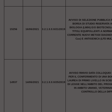
AVVISO DI SELEZIONE PUBBLICA 
BORSA DI STUDIO RISERVATA 
BIOLOGIA (LM06) E/O BIOTECNO
15256
16/06/2021
3.2.1.0.0.0/21/2019
TITOLI EQUIPOLLENTI A NORM
CORRENTE NUOVI METODI DIAGNOST
Cas) E ANTIGENICA (LFD MU
AVVISO RINVIO DATA COLLOQUIO 
PER IL CONFERIMENTO DI UNA BO
LAUREA DI PRIMO LIVELLO IN SCIE
14937
14/06/2021
3.2.1.0.0.0/25/2019
DI LEGGE NELL'AMBITO DEL PROG
IN AMBITO UMANO, VETERINA
CONTROLLO DELLA DIFFU