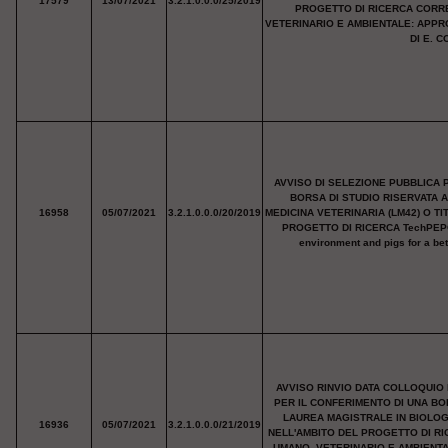
17579
13/07/2021
3.2.1.0.0.0/25/2019
PROGETTO DI RICERCA CORRE
VETERINARIO E AMBIENTALE: APPR
DI E. C
AVVISO DI SELEZIONE PUBBLICA 
BORSA DI STUDIO RISERVATA 
16958
05/07/2021
3.2.1.0.0.0/20/2019
MEDICINA VETERINARIA (LM42) O T
PROGETTO DI RICERCA TechPEPCon 
environment and pigs for a b
AVVISO RINVIO DATA COLLOQUIO 
PER IL CONFERIMENTO DI UNA BO
LAUREA MAGISTRALE IN BIOLOGI
16936
05/07/2021
3.2.1.0.0.0/21/2019
NELL'AMBITO DEL PROGETTO DI R
UMANO, VETERINARIO E AMBIENT