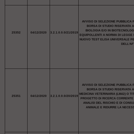
AVVISO DI SELEZIONE PUBBLICA 
BORSA DI STUDIO RISERVATA 
BIOLOGIA E/O IN BIOTECNOLOG
25352
04/12/2020
3.2.1.0.0.0/21/2019
EQUIPOLLENTI A NORMA DI LEGGE 
NUOVO TEST ELISA UNIVERSALE PE
DELL'AF
AVVISO DI SELEZIONE PUBBLICA 
BORSA DI STUDIO RISERVATA 
MEDICINA VETERINARIA (LM42) O T
25351
04/12/2020
3.2.1.0.0.0/20/2019
PROGETTO DI RICERCA CORRENTE "
ANALISI DEL RISCHIO E DI CON
ANIMALE E RIDURRE LA NECESSI