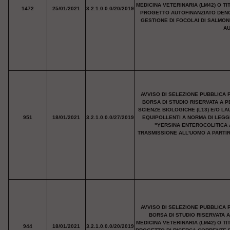
MEDICINA VETERINARIA (LM42) O T
1472
25/01/2021
3.2.1.0.0.0/20/2019
PROGETTO AUTOFINANZIATO DENO
GESTIONE DI FOCOLAI DI SALMON
AU
AVVISO DI SELEZIONE PUBBLICA 
BORSA DI STUDIO RISERVATA A P
SCIENZE BIOLOGICHE (L13) E/O LA
951
18/01/2021
3.2.1.0.0.0/27/2019
EQUIPOLLENTI A NORMA DI LEGG
"YERSINA ENTEROCOLITICA 
TRASMISSIONE ALL'UOMO A PARTIR
AVVISO DI SELEZIONE PUBBLICA 
BORSA DI STUDIO RISERVATA 
MEDICINA VETERINARIA (LM42) O T
944
18/01/2021
3.2.1.0.0.0/20/2019