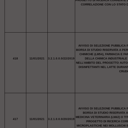
PROGETTO DI RICERCA CORRENTE D
CORRELAZIONE CON LO STATO D
AVVISO DI SELEZIONE PUBBLICA 
BORSA DI STUDIO RISERVATA A PE
CHIMICHE (LM54), FARMACIA E F
418
11/01/2021
3.2.1.0.0.0/22/2019
DELLA CHIMICA INDUSTRIALE 
NELL'AMBITO DEL PROGETTO AUTOF
DISINFETTANTI NEL LATTE DURAN
CRUDO
AVVISO DI SELEZIONE PUBBLICA 
BORSA DI STUDIO RISERVATA 
MEDICINA VETERINARIA (LM42) O T
417
11/01/2021
3.2.1.0.0.0/20/2019
PROGETTO DI RICERCA COR
MICROPLASTICHE NEI MOLLUSCHI BI