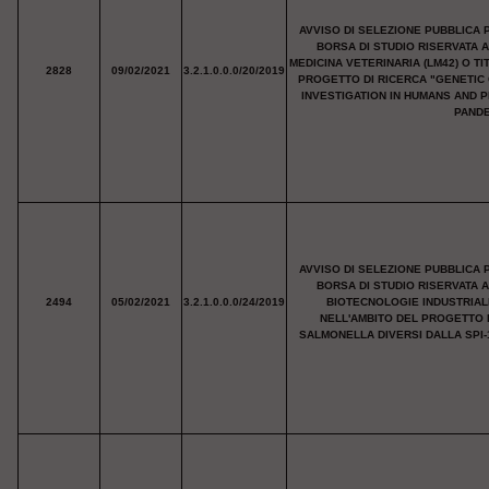
AVVISO DI SELEZIONE PUBBLICA 
BORSA DI STUDIO RISERVATA 
MEDICINA VETERINARIA (LM42) O T
2828
09/02/2021
3.2.1.0.0.0/20/2019
PROGETTO DI RICERCA "GENETIC
INVESTIGATION IN HUMANS AND P
PANDE
AVVISO DI SELEZIONE PUBBLICA 
BORSA DI STUDIO RISERVATA 
2494
05/02/2021
3.2.1.0.0.0/24/2019
BIOTECNOLOGIE INDUSTRIALI
NELL'AMBITO DEL PROGETTO D
SALMONELLA DIVERSI DALLA SPI-1