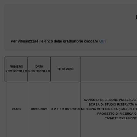
Per visualizzare l'elenco delle graduatorie cliccare
QUI
NUMERO
DATA
TITOLARIO
PROTOCOLLO
PROTOCOLLO
AVVISO DI SELEZIONE PUBBLICA 
BORSA DI STUDIO RISERVATA 
24485
08/10/2021
3.2.1.0.0.0/20/2019
MEDICINA VETERINARIA (LM42) O T
PROGETTO DI RICERCA C
CARATTERIZZAZIONE