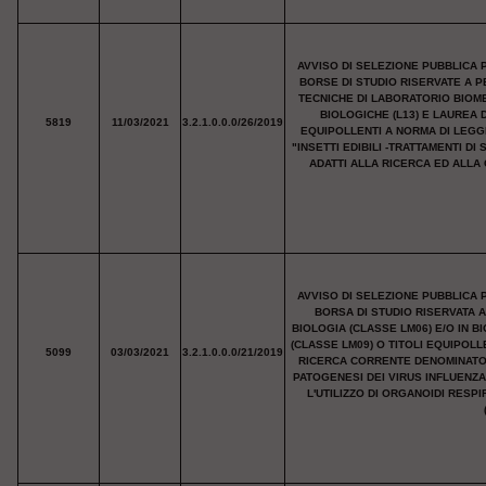
AVVISO DI SELEZIONE PUBBLICA 
BORSE DI STUDIO RISERVATE A P
TECNICHE DI LABORATORIO BIOMED
BIOLOGICHE (L13) E LAUREA D
5819
11/03/2021
3.2.1.0.0.0/26/2019
EQUIPOLLENTI A NORMA DI LEGG
"INSETTI EDIBILI -TRATTAMENTI DI
ADATTI ALLA RICERCA ED ALLA
AVVISO DI SELEZIONE PUBBLICA 
BORSA DI STUDIO RISERVATA 
BIOLOGIA (CLASSE LM06) E/O IN 
(CLASSE LM09) O TITOLI EQUIPOL
5099
03/03/2021
3.2.1.0.0.0/21/2019
RICERCA CORRENTE DENOMINATO 
PATOGENESI DEI VIRUS INFLUENZA
L'UTILIZZO DI ORGANOIDI RESPI