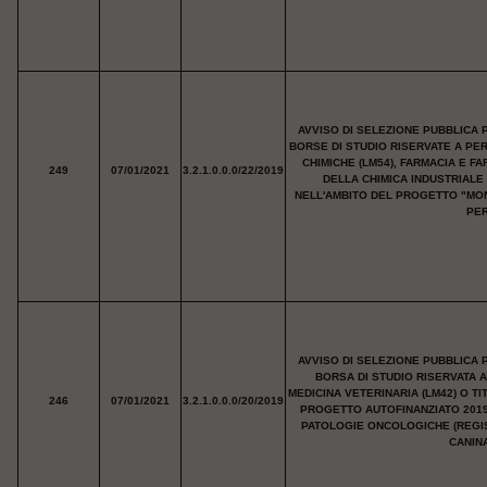
AVVISO DI SELEZIONE PUBBLICA 
BORSE DI STUDIO RISERVATE A PE
CHIMICHE (LM54), FARMACIA E F
249
07/01/2021
3.2.1.0.0.0/22/2019
DELLA CHIMICA INDUSTRIALE 
NELL'AMBITO DEL PROGETTO "MO
PER
AVVISO DI SELEZIONE PUBBLICA 
BORSA DI STUDIO RISERVATA 
MEDICINA VETERINARIA (LM42) O T
246
07/01/2021
3.2.1.0.0.0/20/2019
PROGETTO AUTOFINANZIATO 2019
PATOLOGIE ONCOLOGICHE (REGIS
CANINA