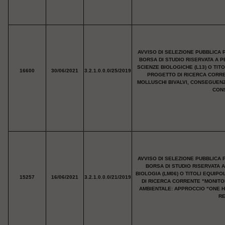
AVVISO DI SELEZIONE PUBBLICA 
BORSA DI STUDIO RISERVATA A P
SCIENZE BIOLOGICHE (L13) O TIT
16600
30/06/2021
3.2.1.0.0.0/25/2019
PROGETTO DI RICERCA CORREN
MOLLUSCHI BIVALVI, CONSEGUENZ
CONS
AVVISO DI SELEZIONE PUBBLICA 
BORSA DI STUDIO RISERVATA 
BIOLOGIA (LM06) O TITOLI EQUIP
15257
16/06/2021
3.2.1.0.0.0/21/2019
DI RICERCA CORRENTE "MONITO
AMBIENTALE: APPROCCIO "ONE H
RE