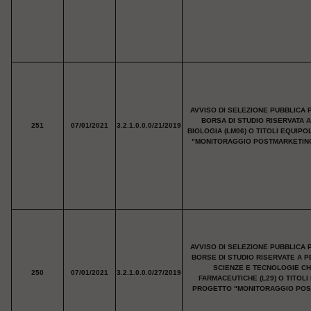
AVVISO DI SELEZIONE PUBBLICA 
BORSA DI STUDIO RISERVATA 
251
07/01/2021
3.2.1.0.0.0/21/2019
BIOLOGIA (LM06) O TITOLI EQUIP
"MONITORAGGIO POSTMARKETING D
AVVISO DI SELEZIONE PUBBLICA 
BORSE DI STUDIO RISERVATE A P
SCIENZE E TECNOLOGIE CHI
250
07/01/2021
3.2.1.0.0.0/27/2019
FARMACEUTICHE (L29) O TITOL
PROGETTO "MONITORAGGIO POSTM